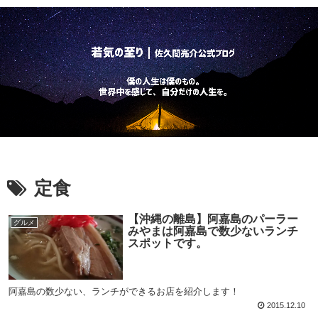
定食
【沖縄の離島】阿嘉島のパーラー
グルメ
みやまは阿嘉島で数少ないランチ
スポットです。
阿嘉島の数少ない、ランチができるお店を紹介します！
2015.12.10