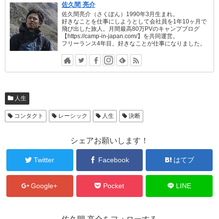
佐久間 亮介
佐久間亮介（さくぽん）1990年3月生まれ。
好きなことを仕事にしようとして会社員を1年10ヶ月で
飛び出した旅人。月間最高80万PVのキャンプブログ
【https://camp-in-japan.com/】を共同運営。
フリーランス4年目。好きなことが仕事になりました。
人生
コンタクト
レーシック
人生
決断
シェアお願いします！
Twitter
Facebook
はてブ
Google+
Pocket
LINE