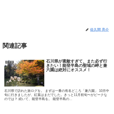
佐久間 亮介
関連記事
石川県が素敵すぎて、また必ず行
日本旅
きたい！能登半島の聖域の岬と兼
六園は絶対にオススメ！
石川県で訪れた旅ログを。 まずは一番の有名どころ「兼六園」 10月中
旬に行きましたが、紅葉はまだでした。きっと11月初旬〜がピークな
のでは？ 続いて、能登半島を。 能登半島の...