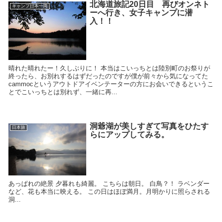
北海道旅記20日目 再びオンネト
キャンプ日本一周
ーへ行き、女子キャンプに潜
入！！
晴れた晴れたー！久しぶりに！ 本当はこいっちとは陸別町のお祭りが
終ったら、お別れするはずだったのですが僕が前々から気になってた
cammocというアウトドアイベンテーターの方にお会いできるというこ
とでこいっちとは別れず、一緒に再...
洞爺湖が美しすぎて写真をひたす
日本旅
らにアップしてみる。
あっぱれの絶景 夕暮れも綺麗。 こちらは朝日。 白鳥？！ ラベンダー
など、花も本当に映える。 この日はほぼ満月。月明かりに照らされる
洞...