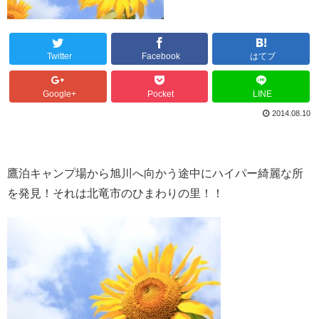
Twitter
Facebook
はてブ
Google+
Pocket
LINE
2014.08.10
鷹泊キャンプ場から旭川へ向かう途中にハイパー綺麗な所
を発見！それは北竜市のひまわりの里！！