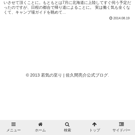
いさせて頂くことに。もともとは7月に北海道に上陸してすぐ伺う予定だ
ったのですが、日程の都合で帰り道によることに。 実は働く気も全くな
くて、キャンプ場ガイドを眺めて...
2014.08.19
© 2013 若気の至り | 佐久間亮介公式ブログ.
メニュー
ホーム
検索
トップ
サイドバー