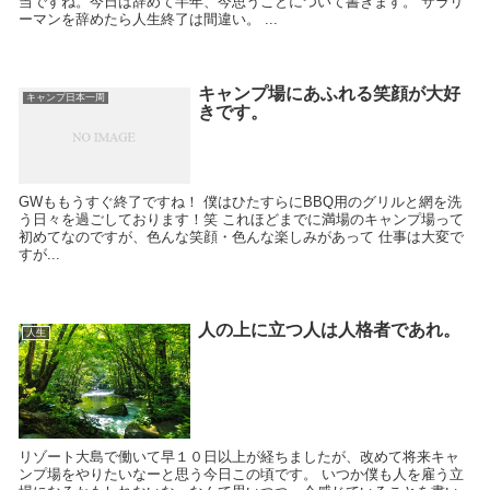
当ですね。今日は辞めて半年、今思うことについて書きます。 サラリ
ーマンを辞めたら人生終了は間違い。 ...
キャンプ場にあふれる笑顔が大好
キャンプ日本一周
きです。
GWももうすぐ終了ですね！ 僕はひたすらにBBQ用のグリルと網を洗
う日々を過ごしております！笑 これほどまでに満場のキャンプ場って
初めてなのですが、色んな笑顔・色んな楽しみがあって 仕事は大変で
すが...
人の上に立つ人は人格者であれ。
人生
リゾート大島で働いて早１０日以上が経ちましたが、改めて将来キャ
ンプ場をやりたいなーと思う今日この頃です。 いつか僕も人を雇う立