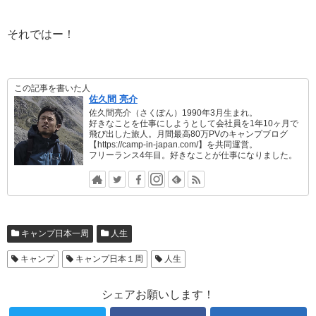
それではー！
この記事を書いた人
佐久間 亮介
佐久間亮介（さくぽん）1990年3月生まれ。
好きなことを仕事にしようとして会社員を1年10ヶ月で
飛び出した旅人。月間最高80万PVのキャンプブログ
【https://camp-in-japan.com/】を共同運営。
フリーランス4年目。好きなことが仕事になりました。
キャンプ日本一周
人生
キャンプ
キャンプ日本１周
人生
シェアお願いします！