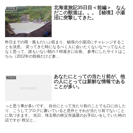
北海道旅記35日目＜前編＞ なん
日本旅
だこの獣道は。。。【秘境】小湯
沼に突撃してきた。
昨日までの雨・風もだいぶ収まり、秘境の小湯沼にチャレンジするこ
とを決意。 戻ってきた時になるべく人に会いたくないなーってなんと
なく思って、誰もいない朝の７時過ぎに出発。 参考にしたサイトはこ
ちら（2012年の投稿だけど参...
あなたにとっての当たり前が、他
ブログ
の人にとっては新鮮な情報である
ことが多い。
っと思う事が多いです。 自分にとって当たり前のことでも口に出した
り、こうしてブログに書いていると意外とそれが当たり前でないこと
に気づきます。 先日、埼玉県の秩父市議選のお手伝いをしていた時の
話ですが 秩父と...