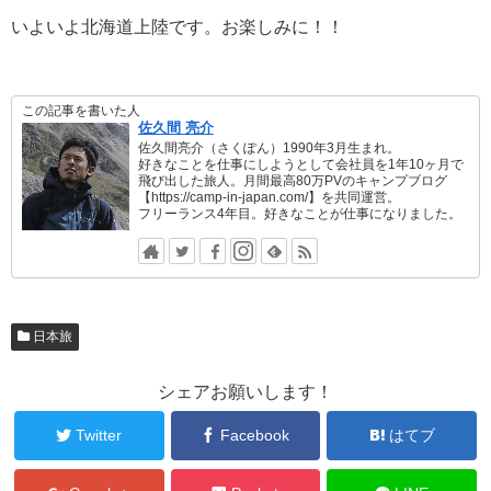
いよいよ北海道上陸です。お楽しみに！！
この記事を書いた人
佐久間 亮介
佐久間亮介（さくぽん）1990年3月生まれ。
好きなことを仕事にしようとして会社員を1年10ヶ月で
飛び出した旅人。月間最高80万PVのキャンプブログ
【https://camp-in-japan.com/】を共同運営。
フリーランス4年目。好きなことが仕事になりました。
日本旅
シェアお願いします！
Twitter
Facebook
はてブ