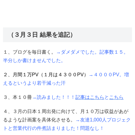
（３月３日 結果を追記）
１、ブログを毎日書く。
→ダメダメでした。記事数１５。
半分しか書けませんでした。
２、月間１万PV（１月は４３００PV）
→４０００PV。増
えるというより若干減った汗
３、本１０冊
→読みました！！！
記事はこちら
と
こちら
４、３月の日本１周出発に向けて、月１０万は収益があが
るような計画案を具体化させる。
→友達1,000人プロジェク
トと営業代行の件煮詰まりました！問題なし！