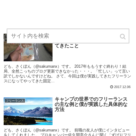
【固定費、コストもろもろ断捨離
フリーランス
編】フリーランスとして僕がやっ
てきたこと
ども、さくぽん（@sakumanx）です。 2017年ももうすぐ終わり！結
局、全然こっちのブログ更新できなかった・・・。「忙しい」って言い
訳でしかないんですけどね。 さて、今回は僕が実践してきたフリーラン
スになってやってきた固定...
2017.12.06
キャンプの世界でのフリーランス
フリーランス
の主な例と僕が実践した具体的な
方法
ども、さくぽん（@sakumanx）です。 前職の友人が僕にインタビュー
をしてくれました。 プロキャンパー佐久間亮介さんに聞く「ずばりフリ