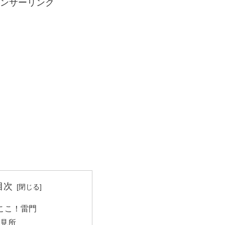
ンサーリンク
目次
ここ！雷門
見所