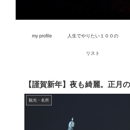
my profile
人生でやりたい１００の
リスト
【謹賀新年】夜も綺麗。正月
観光・名所