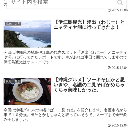
のぶた丼が最高に美味しかったです。
2015.12.06
【伊江島観光】湧出（わじー）と
観光・名所
ニャティヤ洞に行ってきたよ！
今回は沖縄県の離島伊江島の観光スポット「湧出（わじー）とニャティ
ヤ洞」に行ってきたレポートです。車があれば半日で回れてしますので
伊江島観光はオススメです！
2015.12.04
【沖縄グルメ】ソーキそばかと思
観光・名所
いきや、名護の二見そばがめちゃ
くちゃ美味しかった。
今回は沖縄グルメの沖縄そば「二見そば」を紹介します。名護市内から
車で１０分強。出汁とかもちゃんと取っていそうで、スープまで全部飲
み干しました。
2015.12.04