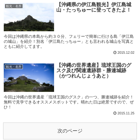
【沖縄県の伊江島観光】伊江島城
観光・名所
山・たっちゅーに登ってきたよ！
今回は沖縄県の本島から約３０分、フェリーで簡単に行ける島「伊江島
の城山」を紹介！別名「伊江島たっちゅー」とも言われる城山を写真と
ともに紹介してます。
2015.12.02
【沖縄の世界遺産】琉球王国のグ
観光・名所
スク及び関連遺跡群・勝連城跡
（かつれんじょうあと）
今回は沖縄の世界遺産「琉球王国のグスク」の一つ、勝連城跡を紹介！
無料で見学できるオススメスポットです。晴れた日は絶景ですので、ぜ
ひ！
2015.11.25
次のページ