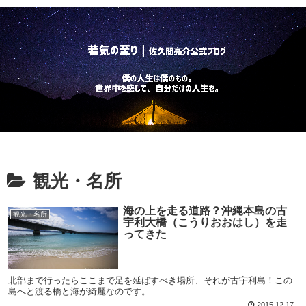
観光・名所
海の上を走る道路？沖縄本島の古
観光・名所
宇利大橋（こうりおおはし）を走
ってきた
北部まで行ったらここまで足を延ばすべき場所、それが古宇利島！この
島へと渡る橋と海が綺麗なのです。
2015.12.17