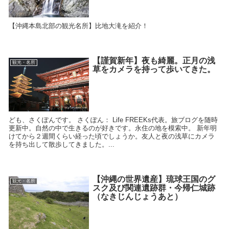
【沖縄本島北部の観光名所】比地大滝を紹介！
【謹賀新年】夜も綺麗。正月の浅
観光・名所
草をカメラを持って歩いてきた。
ども、さくぽんです。 さくぽん： Life FREEKs代表。旅ブログを随時
更新中。自然の中で生きるのが好きです。永住の地を模索中。 新年明
けてから２週間くらい経った頃でしょうか。友人と夜の浅草にカメラ
を持ち出して散歩してきました。...
【沖縄の世界遺産】琉球王国のグ
観光・名所
スク及び関連遺跡群・今帰仁城跡
（なきじんじょうあと）