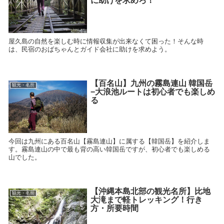
に助けを求めろ！
屋久島の自然を楽しむ時に情報収集が出来なくて困った！そんな時
は、民宿のおばちゃんとガイド会社に助けを求めよう。
【百名山】九州の霧島連山 韓国岳
観光・名所
−大浪池ルートは初心者でも楽しめ
る
今回は九州にある百名山【霧島連山】に属する【韓国岳】を紹介しま
す。霧島連山の中で最も背の高い韓国岳ですが、初心者でも楽しめる
山でした。
【沖縄本島北部の観光名所】比地
観光・名所
大滝まで軽トレッキング！行き
方・所要時間