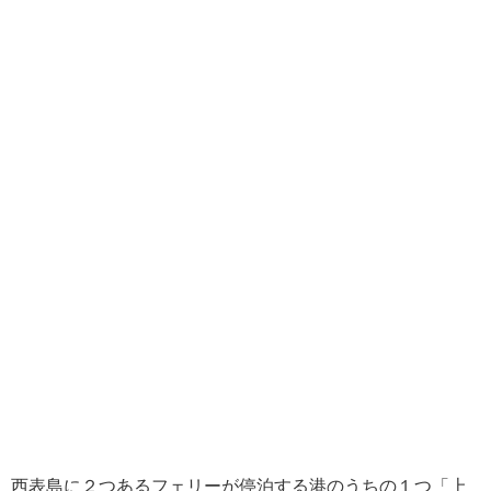
西表島に２つあるフェリーが停泊する港のうちの１つ「上