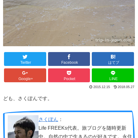
Twitter
Facebook
はてブ
Google+
Pocket
LINE
2015.12.15
2018.05.27
ども、さくぽんです。
さくぽん
：
Life FREEKs代表。旅ブログを随時更新
中。自然の中で生きるのが好きです。永住