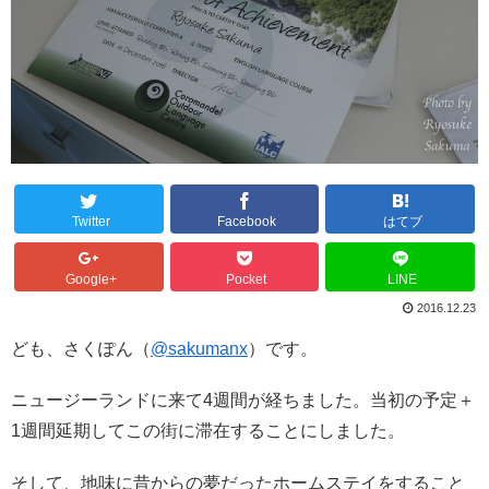
Twitter
Facebook
はてブ
Google+
Pocket
LINE
2016.12.23
ども、さくぽん（
@sakumanx
）
です。
ニュージーランドに来て4週間が経ちました。当初の予定＋
1週間延期してこの街に滞在することにしました。
そして、地味に昔からの夢だったホームステイをすること