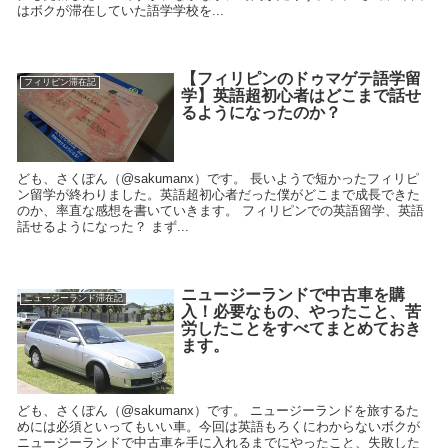
はボクが滞在していた語学学校を...
【フィリピンのドゥマゲテ語学留
フィリピン滞在記
学】英語超初心者はどこまで話せ
るようになったのか？
ども、さくぽん（@sakumanx）です。 長いようで短かったフィリピ
ン留学が終わりました。英語超初心者だった僕がどこまで成長できた
のか、率直な感想を書いていきます。 フィリピンでの英語留学、英語
話せるようになった？ まず...
ニュージーランドで中古車を購
ニュージーランド滞在記
入！必要なもの、やったこと、苦
労したことをすべてまとめておき
ます。
ども、さくぽん（@sakumanx）です。 ニュージーランドを旅するた
めには必須といってもいい車。今回は英語もろくにわからないボクが
ニュージーランドで中古車を手に入れるまでにやったこと、失敗した