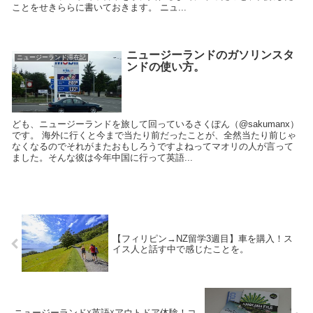
ことをせきららに書いておきます。 ニュ...
ニュージーランドのガソリンスタ
ニュージーランド滞在記
ンドの使い方。
ども、ニュージーランドを旅して回っているさくぽん（@sakumanx）
です。 海外に行くと今まで当たり前だったことが、全然当たり前じゃ
なくなるのでそれがまたおもしろうですよねってマオリの人が言って
ました。そんな彼は今年中国に行って英語...
【フィリピン→NZ留学3週目】車を購入！ス
イス人と話す中で感じたことを。
ニュージーランド☓英語☓アウトドア体験！コ