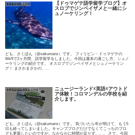
【ドゥマゲテ語学留学ブログ】オ
フィリピン滞在記
スロブでジンベイザメと一緒にシ
ュノーケリング！
ども、さくぽん（@sakumanx）です。 フィリピン・ドゥマゲテの
We'llで2ヶ月間、語学留学をしました。今回は週末の過ごし方、シュノ
ーケリングの紹介です。 オスロブでジンベイザメとシュノーケリン
グ！ まさかまさかの、...
ニュージーランド☓英語☓アウトド
ニュージーランド滞在記
ア体験！コロマンデルの学校を紹
介します。
ども、さくぽん（@sakumanx）です。 気づいたら年が明けて、もう5
日も経ってしまいました。キャンプブログだけでなくてこっちのブロ
グも更新したいのですが、なかなかに時間が足りず。。。 さて、今回