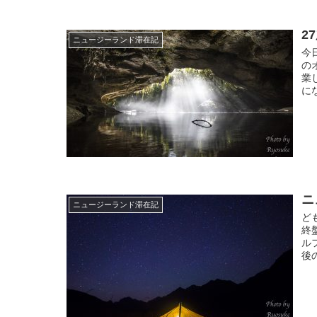
2
ニュージーランド滞在記
今
の
業
に
ニ
ニュージーランド滞在記
ど
終
ル
後