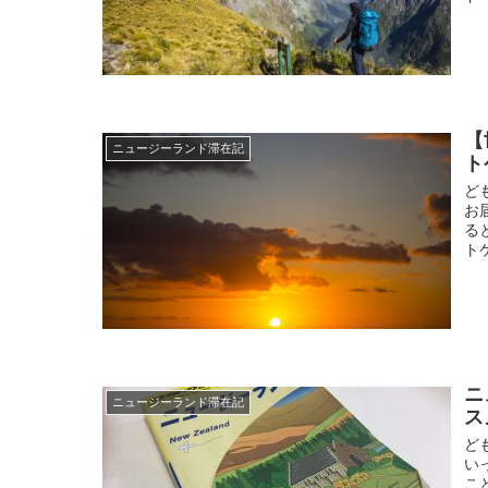
【
ニュージーランド滞在記
ト
ど
お
る
ト
ニ
ニュージーランド滞在記
ス
ど
い
こ