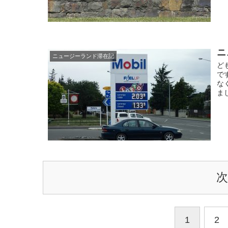
ニ
ニュージーランド滞在記
ど
で
な
ま
1
2