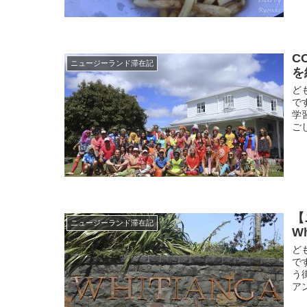
C
ニュージーランド滞在記
を
ど
で
学
ご
【
ニュージーランド滞在記
W
ど
で
う
ア