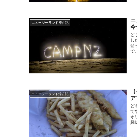
ニ
ニュージーランド滞在記
今
ど
し
登
で
【
ニュージーランド滞在記
ア
ど
で
オ
興