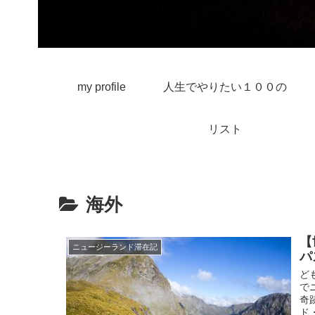
my profile
人生でやりたい１００の
リスト
海外
【
ニュージーランド滞在記
パ
ど
で
奇
ド