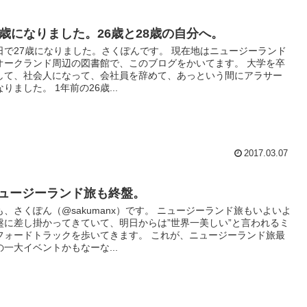
7歳になりました。26歳と28歳の自分へ。
日で27歳になりました。さくぽんです。 現在地はニュージーランド
オークランド周辺の図書館で、このブログをかいてます。 大学を卒
して、社会人になって、会社員を辞めて、あっという間にアラサー
なりました。 1年前の26歳...
2017.03.07
ュージーランド旅も終盤。
も、さくぽん（@sakumanx）です。 ニュージーランド旅もいよいよ
盤に差し掛かってきていて、明日からは”世界一美しい”と言われるミ
フォードトラックを歩いてきます。 これが、ニュージーランド旅最
の一大イベントかもなーな...