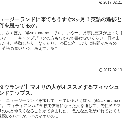
2017.02.21
ュージーランドに来てもうすぐ3ヶ月！英語の進捗と
何を思ってるか。
も、さくぽん（@sakumanx）です。 いやー、見事に更新が止まりま
たな・・・キャンプブログの方もなかなか書けないくらい、日々山
ったり、移動したり、なんだり。 今日は久しぶりに時間があるの
、英語の進捗と今、考えているこ...
2017.02.10
タウランガ】マオリの人がオススメするフィッシュ
ンドチップス。
も、ニュージーランドを旅して回っているさくぽん（@sakumanx）
す。 フィティアンガの学校で友達になった人を通じて、先住民のマ
リの人と仲良くなることができました。 色んな文化が知れてとても
味深いのですが、そのマオリの...