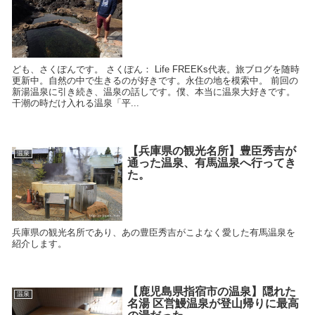
ども、さくぽんです。 さくぽん： Life FREEKs代表。旅ブログを随時
更新中。自然の中で生きるのが好きです。永住の地を模索中。 前回の
新湯温泉に引き続き、温泉の話しです。僕、本当に温泉大好きです。
干潮の時だけ入れる温泉「平...
【兵庫県の観光名所】豊臣秀吉が
温泉
通った温泉、有馬温泉へ行ってき
た。
兵庫県の観光名所であり、あの豊臣秀吉がこよなく愛した有馬温泉を
紹介します。
【鹿児島県指宿市の温泉】隠れた
温泉
名湯 区営鰻温泉が登山帰りに最高