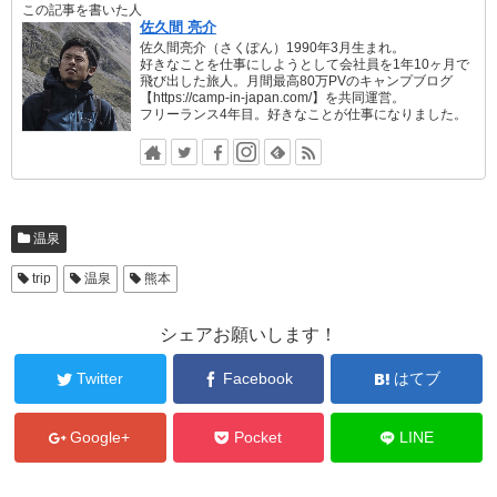
この記事を書いた人
佐久間 亮介
佐久間亮介（さくぽん）1990年3月生まれ。
好きなことを仕事にしようとして会社員を1年10ヶ月で
飛び出した旅人。月間最高80万PVのキャンプブログ
【https://camp-in-japan.com/】を共同運営。
フリーランス4年目。好きなことが仕事になりました。
温泉
trip
温泉
熊本
シェアお願いします！
Twitter
Facebook
はてブ
Google+
Pocket
LINE