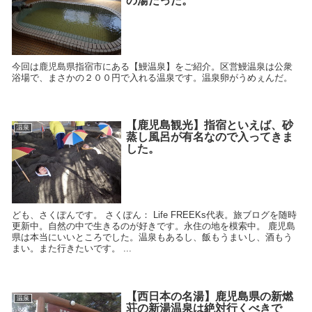
の湯だった。
今回は鹿児島県指宿市にある【鰻温泉】をご紹介。区営鰻温泉は公衆
浴場で、まさかの２００円で入れる温泉です。温泉卵がうめぇんだ。
【鹿児島観光】指宿といえば、砂
温泉
蒸し風呂が有名なので入ってきま
した。
ども、さくぽんです。 さくぽん： Life FREEKs代表。旅ブログを随時
更新中。自然の中で生きるのが好きです。永住の地を模索中。 鹿児島
県は本当にいいところでした。温泉もあるし、飯もうまいし、酒もう
まい。また行きたいです。 ...
【西日本の名湯】鹿児島県の新燃
温泉
荘の新湯温泉は絶対行くべきで