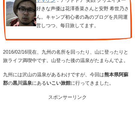
ヤマケン
：アウトドア”笑顔”クリエイター
好きな声優は花澤香菜さんと安野 希世乃さ
ん。キャンプ初心者の為のブログを共同運
営しつつ、每日旅してます。
2016/02/16現在、九州の名所を回ったり、山に登ったりと
旅ライフ満喫中です。山登った後の温泉がたまらんでよ。
九州には沢山の温泉があるわけですが、今回は
熊本県阿蘇
郡
の
黒川温泉
にある
いこい旅館
に行ってきました。
スポンサーリンク