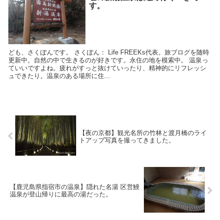
す。
ども、さくぽんです。 さくぽん： Life FREEKs代表。旅ブログを随時
更新中。自然の中で生きるのが好きです。永住の地を模索中。 温泉っ
ていいですよね。疲れがすっと抜けていったり、精神的にリフレッシ
ュできたり。温泉のある場所に住...
【夜の京都】観光名所の竹林と渡月橋のライ
トアップ写真を撮ってきました。
【鹿児島県指宿市の温泉】隠れた名湯 区営鰻
温泉が登山帰りに最高の湯だった。