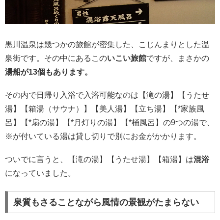
黒川温泉は幾つかの旅館が密集した、こじんまりとした温
泉街です。その中にあるこの
いこい旅館
ですが、まさかの
湯船が13個もあります。
その内で日帰り入浴で入浴可能なのは【滝の湯】【うたせ
湯】【箱湯（サウナ）】【美人湯】【立ち湯】【*家族風
呂】【*扇の湯】【*月灯りの湯】【*桶風呂】の9つの湯で、
※が付いている湯は貸し切りで別にお金がかかります。
ついでに言うと、【滝の湯】【うたせ湯】【箱湯】は
混浴
になっていました。
泉質もさることながら風情の景観がたまらない