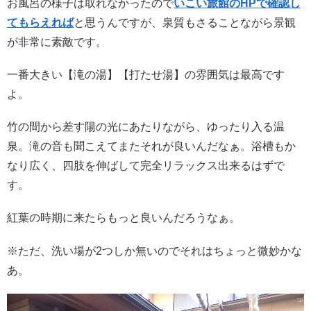
お風呂の様子は取れなかったので
いこい旅館のHPで確認し
てもらえれば
と思うんですが、泉質もさることながら景観
が非常に素敵です。
一番大きい【滝の湯】【打たせ湯】の雰囲気は最高です
よ。
竹の間から差す陽の光にあたりながら、ゆったり入る温
泉。滝の音も聞こえてまたそれが良いんだなぁ。浴槽もか
なり広く、四肢を伸ばして完全リラックス出来るはずで
す。
紅葉の時期に来たらもっと良いんだろうなぁ。
※ただ、洗い場が2つしか無いのでそれはちょっと微妙かな
あ。